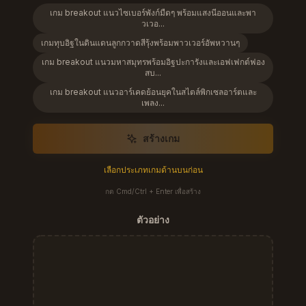
เกม breakout แนวไซเบอร์พังก์มืดๆ พร้อมแสงนีออนและพา
วเวอ...
เกมทุบอิฐในดินแดนลูกกวาดสีรุ้งพร้อมพาวเวอร์อัพหวานๆ
เกม breakout แนวมหาสมุทรพร้อมอิฐปะการังและเอฟเฟกต์ฟอง
สบ...
เกม breakout แนวอาร์เคดย้อนยุคในสไตล์พิกเซลอาร์ตและ
เพลง...
สร้างเกม
เลือกประเภทเกมด้านบนก่อน
กด Cmd/Ctrl + Enter เพื่อสร้าง
ตัวอย่าง