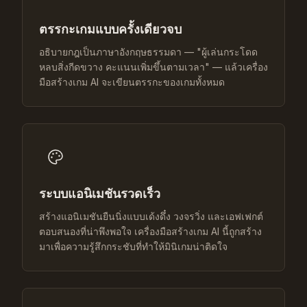
ตรรกะเกมแบบครั้งเดียวจบ
อธิบายกฎเป็นภาษาอังกฤษธรรมดา — "ผู้เล่นกระโดด
หลบสิ่งกีดขวาง คะแนนเพิ่มขึ้นตามเวลา" — แล้วเครื่อง
มือสร้างเกม AI จะเขียนตรรกะของเกมทั้งหมด
ระบบแอนิเมชันรวดเร็ว
สร้างแอนิเมชันยืนนิ่งแบบเด้งดึ๋ง วงจรวิ่ง และเอฟเฟกต์
ตอบสนองที่น่าพึงพอใจ เครื่องมือสร้างเกม AI นี้ถูกสร้าง
มาเพื่อความรู้สึกกระชับที่ทำให้มินิเกมน่าติดใจ