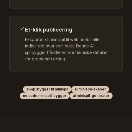
Ét-klik publicering
Eksporter dit minispil til web, mobil eller
indlejr det hvor som helst. Denne AI-
spilbygger håndterer alle tekniske detaljer
for problemfri deling.
ai-spilbygger til minispil
ai minispil-skaber
no code minispil-bygger
ai minispil-generator