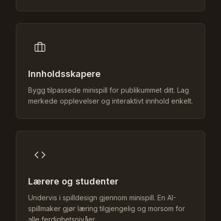
Innholdsskapere
Bygg tilpassede minispill for publikummet ditt. Lag
merkede opplevelser og interaktivt innhold enkelt.
Lærere og studenter
Undervis i spilldesign gjennom minispill. En AI-
spillmaker gjør læring tilgjengelig og morsom for
alle ferdighetsnivåer.