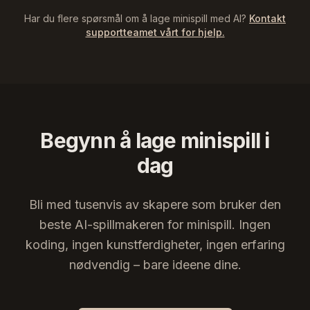
Har du flere spørsmål om å lage minispill med AI?
Kontakt
supportteamet vårt for hjelp.
Begynn å lage minispill i
dag
Bli med tusenvis av skapere som bruker den
beste AI-spillmakeren for minispill. Ingen
koding, ingen kunstferdigheter, ingen erfaring
nødvendig – bare ideene dine.