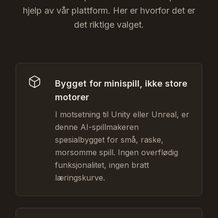
hjelp av vår plattform. Her er hvorfor det er
det riktige valget.
Bygget for minispill, ikke store
motorer
I motsetning til Unity eller Unreal, er
denne AI-spillmakeren
spesialbygget for små, raske,
morsomme spill. Ingen overflødig
funksjonalitet, ingen bratt
læringskurve.