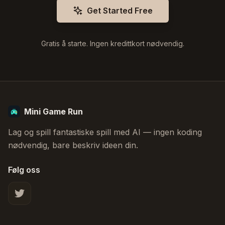
Get Started Free
Gratis å starte. Ingen kredittkort nødvendig.
Mini Game Run
Lag og spill fantastiske spill med AI — ingen koding
nødvendig, bare beskriv ideen din.
Følg oss
X