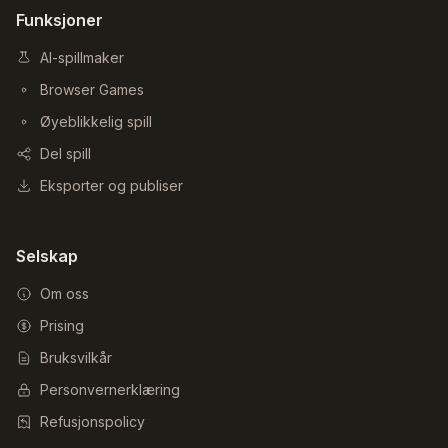
Funksjoner
AI-spillmaker
Browser Games
Øyeblikkelig spill
Del spill
Eksporter og publiser
Selskap
Om oss
Prising
Bruksvilkår
Personvernerklæring
Refusjonspolicy