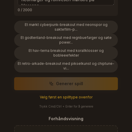
0
/ 2000
Et mørkt cyberpunk-breakout med neonspor og
saktefilm-p...
Et godteriland-breakout med regnbuefarger og søte
power...
Et hav-tema breakout med korallklosser og
bobleeefekter
Et retro-arkade-breakout med pikselkunst og chiptune-
vi...
Generer spill
Velg først en spilltype ovenfor
Trykk Cmd/Ctrl + Enter for å generere
Forhåndsvisning