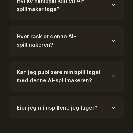
Hvilke minispill kan en AI-
spillmaker lage?
Hvor rask er denne AI-
spillmakeren?
Kan jeg publisere minispill laget
med denne AI-spillmakeren?
Eier jeg minispillene jeg lager?