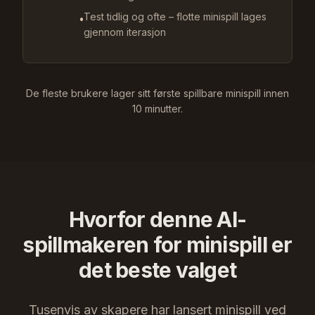
Test tidlig og ofte – flotte minispill lages
•
gjennom iterasjon
De fleste brukere lager sitt første spillbare minispill innen
10 minutter.
Hvorfor denne AI-
spillmakeren for minispill er
det beste valget
Tusenvis av skapere har lansert minispill ved