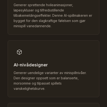
Generer sprettende hvileanimasjoner,
løpesykluser og tilfredsstillende
tilbakemeldingseffekter. Denne AI-spillmakeren er
bygget for den slagkraftige følelsen som gjør
minispill vanedannende.
AI-nivådesigner
Generer uendelige varianter av minispillnivåer.
Den designer oppsett som er balanserte,
morsomme og tilpasset spillets
vanskelighetskurve.