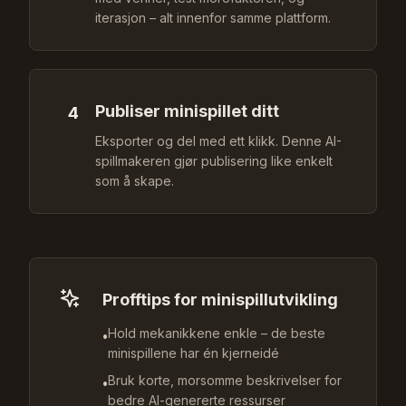
iterasjon – alt innenfor samme plattform.
Publiser minispillet ditt
4
Eksporter og del med ett klikk. Denne AI-
spillmakeren gjør publisering like enkelt
som å skape.
Profftips for minispillutvikling
Hold mekanikkene enkle – de beste
•
minispillene har én kjerneidé
Bruk korte, morsomme beskrivelser for
•
bedre AI-genererte ressurser