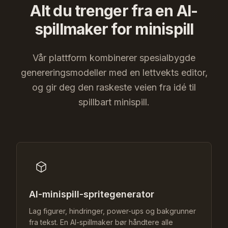
Alt du trenger fra en AI-
spillmaker for minispill
Vår plattform kombinerer spesialbygde
genereringsmodeller med en lettvekts editor,
og gir deg den raskeste veien fra idé til
spillbart minispill.
AI-minispill-spritegenerator
Lag figurer, hindringer, power-ups og bakgrunner
fra tekst. En AI-spillmaker bør håndtere alle