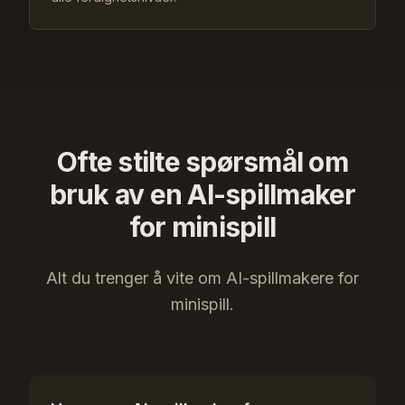
Ofte stilte spørsmål om
bruk av en AI-spillmaker
for minispill
Alt du trenger å vite om AI-spillmakere for
minispill.