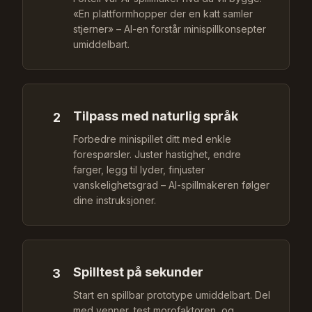
«En plattformhopper der en katt samler
stjerner» – AI-en forstår minispillkonsepter
umiddelbart.
Tilpass med naturlig språk
2
Forbedre minispillet ditt med enkle
forespørsler. Juster hastighet, endre
farger, legg til lyder, finjuster
vanskelighetsgrad – AI-spillmakeren følger
dine instruksjoner.
Spilltest på sekunder
3
Start en spillbar prototype umiddelbart. Del
med venner, test morofaktoren, og